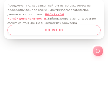
Продолжая пользоваться сайтом, вы соглашаетесь на
обработку файлов cookie и других пользовательских
данных в соответствии с
политикой
конфиденциальности
. Заблокировать использование
cookies сайтом можно в настройках браузера.
ПОНЯТНО
О КОМПАНИИ
НОВОСТИ
КАТАЛОГ
НАГРАДЫ
ПАРТНЕРСТВО
ВАКАНСИИ
КОНТАКТЫ
+7 (34147) 4-97-63
427974, Удмуртская Республика, г.Сарапул,
ул.Оранжерейная, 1
uflowers@yandex.ru