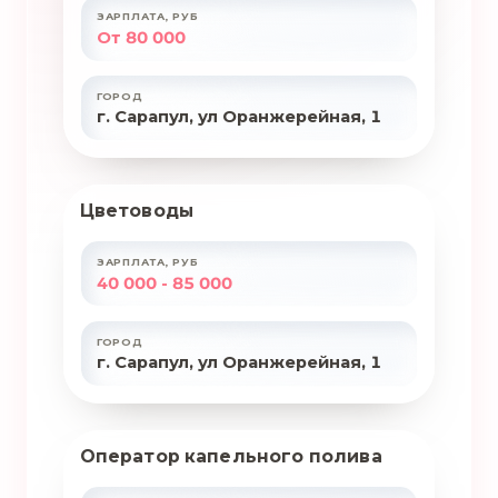
ЗАРПЛАТА, РУБ
От 80 000
ГОРОД
г. Сарапул, ул Оранжерейная, 1
Цветоводы
ОБЯЗАННОСТИ
Техническое обслуживание,
ЗАРПЛАТА, РУБ
40 000 - 85 000
ремонт и настройка
оборудования систем
автоматики тепличного
ГОРОД
комплекса
г. Сарапул, ул Оранжерейная, 1
Монтаж и настройка
частотных
преобразователей,
измерительных приборов и
Оператор капельного полива
ОБЯЗАННОСТИ
датчиков