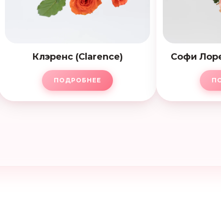
Клэренс (Clarence)
Софи Лоре
ПОДРОБНЕЕ
П