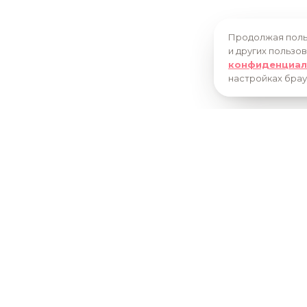
Продолжая польз
и других пользо
конфиденциал
настройках брау
О КОМПА
+7 (34147) 4