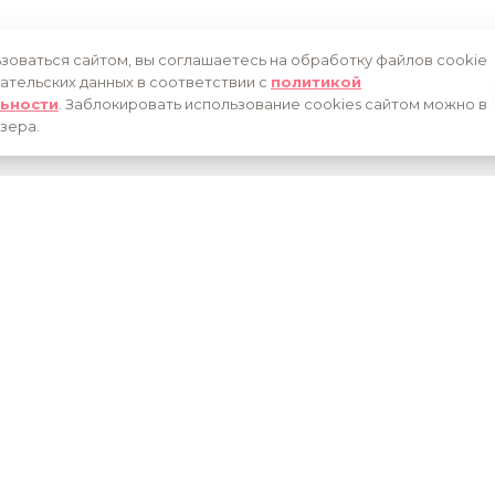
оваться сайтом, вы соглашаетесь на обработку файлов cookie
вательских данных в соответствии с
политикой
ьности
. Заблокировать использование cookies сайтом можно в
зера.
НИИ
НОВОСТИ
КАТАЛОГ
НАГРАДЫ
ПАРТНЕРСТВО
КОНТАКТЫ
|
-97-63
427974, Удмуртская Республика, г.Сарапул, ул.Ора
uflowers@yandex.ru