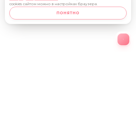
cookies сайтом можно в настройках браузера.
ПОНЯТНО
О КОМПАНИИ
НОВОСТИ
КАТАЛОГ
НАГРАДЫ
ПАРТНЕРСТВО
ВАКАНСИИ
КОНТАКТЫ
+7 (34147) 4-97-63
427974, Удмуртская Республика, г.Сарапул,
ул.Оранжерейная, 1
uflowers@yandex.ru