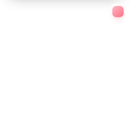
О КОМПАНИИ
НОВОСТИ
КАТАЛОГ
НАГРАДЫ
ПАРТНЕРСТВО
ВАКАНСИИ
КОНТАКТЫ
+7 (34147) 4-97-63
427974, Удмуртская Республика, г.Сарапул,
ул.Оранжерейная, 1
uflowers@yandex.ru
ИНФОРМАЦИЯ ПО СОУТ
ПОЛИТИКА КОНФИДЕНЦИАЛЬНОСТИ